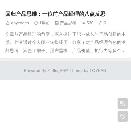
文章提出，破解这一困境需要从对抗转向共创，建立基于信
回归产品思维：一位前产品经理的八点反思
任、快速试错的组织文化，让产品经理专注于为用户创造价
值。...
anycodes
1年前
产品思考
530
0
文章从产品经理的角度，深入探讨了职业成长与产品创新的本
质。作者通过个人职业转换经历，分享了对产品经理角色的深
刻思考，涵盖了增长、用户需求、产品价值、执行力等多个维
度。文章强调了产品经理应具备的核心素质：保持清晰的战略
视野、深入理解用户、勇于创新、善于平衡细节与全局，并将
Powered By
Z-BlogPHP
. Theme by
TOYEAN
.
个人认知视为产品发展的根本边界...